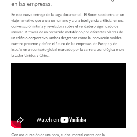
en las empresas.
En esta nueva entrega de la saga documental, El Boom se adentra en un
viaje narrativo que une a un humano y a una inteligencia artificial en una
conversación íntima y reveladora sobre el verdadero significado de
innovar. A través de un recorrido metafórico por diferentes plantas de
un edificio corporativo, ambos desgranan cómo la innovación moldea
nuestro presente y define el futuro de las empresas, de Europa y de
España en un contexto global marcado por la carrera tecnológica entre
Estados Unidos y China.
Con una duración de una hora, el documental cuenta con la