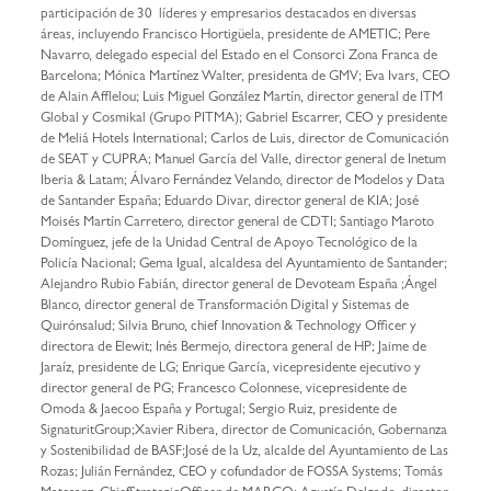
participación de 30 líderes y empresarios destacados en diversas
áreas, incluyendo Francisco Hortigüela, presidente de AMETIC; Pere
Navarro, delegado especial del Estado en el Consorci Zona Franca de
Barcelona; Mónica Martínez Walter, presidenta de GMV; Eva Ivars, CEO
de Alain Afflelou; Luis Miguel González Martín, director general de ITM
Global y Cosmikal (Grupo PITMA); Gabriel Escarrer, CEO y presidente
de Meliá Hotels International; Carlos de Luis, director de Comunicación
de SEAT y CUPRA; Manuel García del Valle, director general de Inetum
Iberia & Latam; Álvaro Fernández Velando, director de Modelos y Data
de Santander España; Eduardo Divar, director general de KIA; José
Moisés Martín Carretero, director general de CDTI; Santiago Maroto
Domínguez, jefe de la Unidad Central de Apoyo Tecnológico de la
Policía Nacional; Gema Igual, alcaldesa del Ayuntamiento de Santander;
Alejandro Rubio Fabián, director general de Devoteam España ;Ángel
Blanco, director general de Transformación Digital y Sistemas de
Quirónsalud; Silvia Bruno, chief Innovation & Technology Officer y
directora de Elewit; Inés Bermejo, directora general de HP; Jaime de
Jaraíz, presidente de LG; Enrique García, vicepresidente ejecutivo y
director general de PG; Francesco Colonnese, vicepresidente de
Omoda & Jaecoo España y Portugal; Sergio Ruiz, presidente de
SignaturitGroup;Xavier Ribera, director de Comunicación, Gobernanza
y Sostenibilidad de BASF;José de la Uz, alcalde del Ayuntamiento de Las
Rozas; Julián Fernández, CEO y cofundador de FOSSA Systems; Tomás