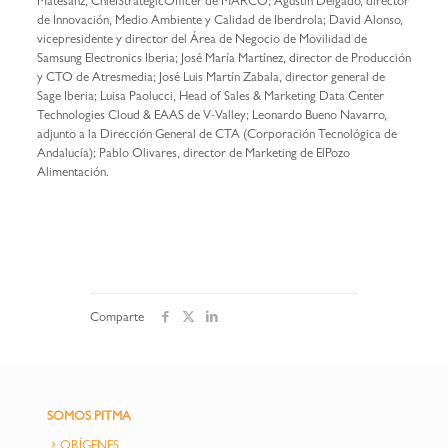
Matesanz, ChiefStrategicOfficer de MARCO; Agustín Delgado, director
de Innovación, Medio Ambiente y Calidad de Iberdrola; David Alonso,
vicepresidente y director del Área de Negocio de Movilidad de
Samsung Electronics Iberia; José María Martínez, director de Producción
y CTO de Atresmedia; José Luis Martín Zabala, director general de
Sage Iberia; Luisa Paolucci, Head of Sales & Marketing Data Center
Technologies Cloud & EAAS de V-Valley; Leonardo Bueno Navarro,
adjunto a la Dirección General de CTA (Corporación Tecnológica de
Andalucía); Pablo Olivares, director de Marketing de ElPozo
Alimentación.
Comparte
SOMOS PITMA
ORÍGENES